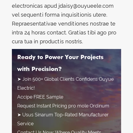
electronicas apud jdaisy@ouyueele.com
vel sequenti forma inquisitionis utere.
Repraesentativae venditiones nostrae te
intra 24 horas contact. Gratias tibi ago pro
cura tua in productis nostris.
Ready to Power Your Projects
with Precision?
➤ Join 500+ Global Clients Confidens Ouyue
Electric!
Accipe FREE Sample
Request Instant Pricing pro mole Ordinum
➤ Usus Sinarum Top-Rated Manufacturer
Service
Contact Us Now: Where Quality Meets