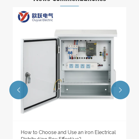
Analysis problematum communium
metallicae distributionis cistae in
systemate electrica industriali
View More >>

