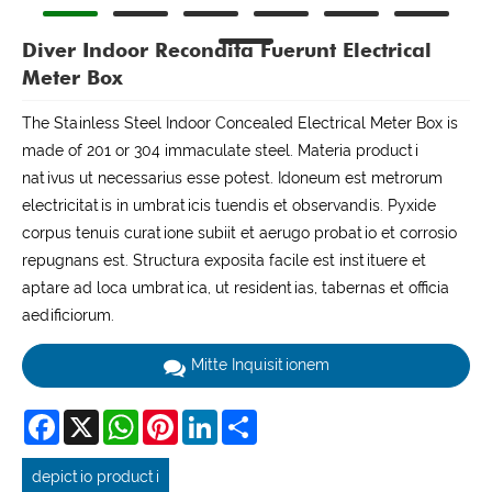
Diver Indoor Recondita Fuerunt Electrical
Meter Box
The Stainless Steel Indoor Concealed Electrical Meter Box is
made of 201 or 304 immaculate steel. Materia producti
nativus ut necessarius esse potest. Idoneum est metrorum
electricitatis in umbraticis tuendis et observandis. Pyxide
corpus tenuis curatione subiit et aerugo probatio et corrosio
repugnans est. Structura exposita facile est instituere et
aptare ad loca umbratica, ut residentias, tabernas et officia
aedificiorum.
Mitte Inquisitionem
Facebook
X
WhatsApp
Pinterest
LinkedIn
Share
depictio producti