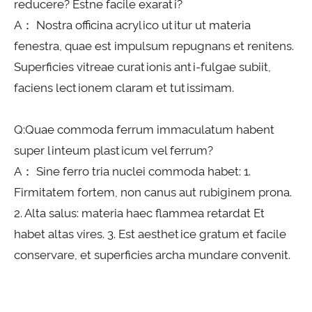
reducere? Estne facile exarati?
A： Nostra officina acrylico utitur ut materia
fenestra, quae est impulsum repugnans et renitens.
Superficies vitreae curationis anti-fulgae subiit,
faciens lectionem claram et tutissimam.
Q:Quae commoda ferrum immaculatum habent
super linteum plasticum vel ferrum?
A： Sine ferro tria nuclei commoda habet: 1.
Firmitatem fortem, non canus aut rubiginem prona.
2. Alta salus: materia haec flammea retardat Et
habet altas vires. 3. Est aesthetice gratum et facile
conservare, et superficies archa mundare convenit.