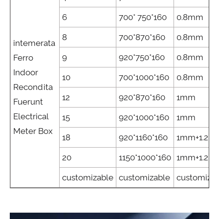
6
700* 750*160
0.8mm
8
700*870*160
0.8mm
intemerata
9
920*750*160
0.8mm
Ferro
Indoor
10
700*1000*160
0.8mm
Recondita
12
920*870*160
1mm
Fuerunt
Electrical
15
920*1000*160
1mm
Meter Box
18
920*1160*160
1mm+1.2m
20
1150*1000*160
1mm+1.2m
customizable
customizable
customiza