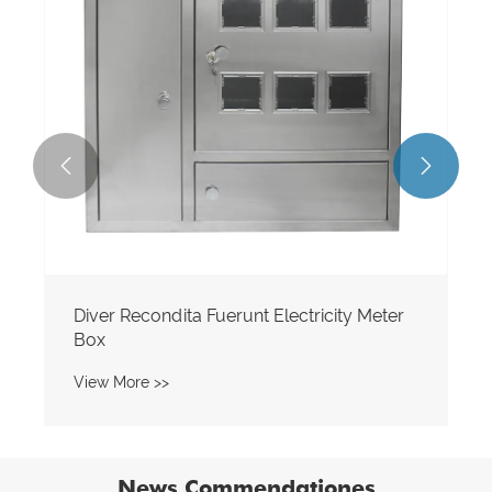


Stainless Steel Outdoor Rainproof
Electricity Meter Box
View More >>
News Commendationes