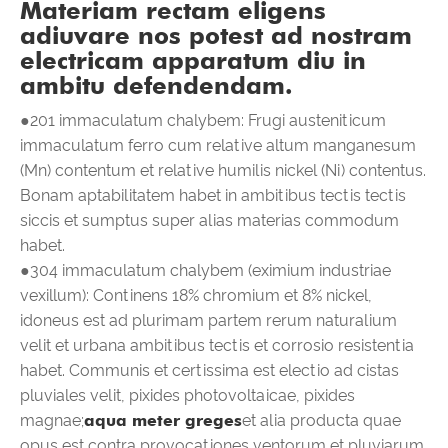
Materiam rectam eligens
adiuvare nos potest ad nostram
electricam apparatum diu in
ambitu defendendam.
●201 immaculatum chalybem: Frugi austeniticum
immaculatum ferro cum relative altum manganesum
(Mn) contentum et relative humilis nickel (Ni) contentus.
Bonam aptabilitatem habet in ambitibus tectis tectis
siccis et sumptus super alias materias commodum
habet.
●304 immaculatum chalybem (eximium industriae
vexillum): Continens 18% chromium et 8% nickel,
idoneus est ad plurimam partem rerum naturalium
velit et urbana ambitibus tectis et corrosio resistentia
habet. Communis et certissima est electio ad cistas
pluviales velit, pixides photovoltaicae, pixides
magnae;
aqua meter greges
et alia producta quae
opus est contra provocationes ventorum et pluviarum