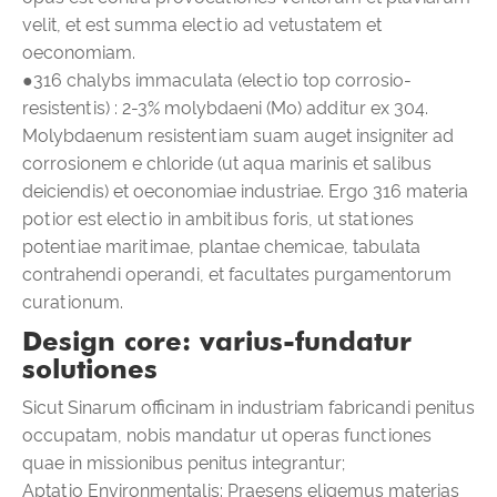
velit, et est summa electio ad vetustatem et
oeconomiam.
●316 chalybs immaculata (electio top corrosio-
resistentis) : 2-3% molybdaeni (Mo) additur ex 304.
Molybdaenum resistentiam suam auget insigniter ad
corrosionem e chloride (ut aqua marinis et salibus
deiciendis) et oeconomiae industriae. Ergo 316 materia
potior est electio in ambitibus foris, ut stationes
potentiae maritimae, plantae chemicae, tabulata
contrahendi operandi, et facultates purgamentorum
curationum.
Design core: varius-fundatur
solutiones
Sicut Sinarum officinam in industriam fabricandi penitus
occupatam, nobis mandatur ut operas functiones
quae in missionibus penitus integrantur;
Aptatio Environmentalis: Praesens eligemus materias