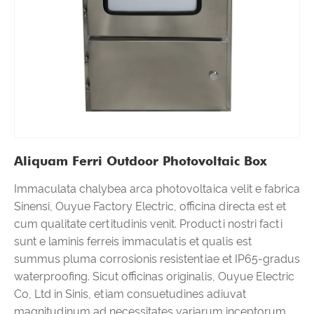
Aliquam Ferri Outdoor Photovoltaic Box
Immaculata chalybea arca photovoltaica velit e fabrica
Sinensi, Ouyue Factory Electric, officina directa est et
cum qualitate certitudinis venit. Producti nostri facti
sunt e laminis ferreis immaculatis et qualis est
summus pluma corrosionis resistentiae et IP65-gradus
waterproofing. Sicut officinas originalis, Ouyue Electric
Co, Ltd in Sinis, etiam consuetudines adiuvat
magnitudinum ad necessitates variarum inceptorum.