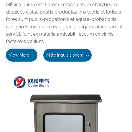
officina prima est. Lorem immaculatum chalybeum
duplices cistae postis productas pro tectis et foribus
fores sunt pulvis-probationis et aquae-probationis,
rubigini et corrosioni repugnant, longam vitam habent
servitii, fiunt ex materia amicabili, et cum cincinnis
fasteners veniunt.
View More >>
Mitte Inquisitionem >>