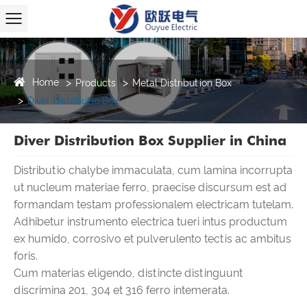
Home
Products
Metal Distribution Box
Diver Distributio Box
Diver Distribution Box Supplier in China
Distributio chalybe immaculata, cum lamina incorrupta
ut nucleum materiae ferro, praecise discursum est ad
formandam testam professionalem electricam tutelam.
Adhibetur instrumento electrica tueri intus productum
ex humido, corrosivo et pulverulento tectis ac ambitus
foris.
Cum materias eligendo, distincte distinguunt
discrimina 201, 304 et 316 ferro intemerata.