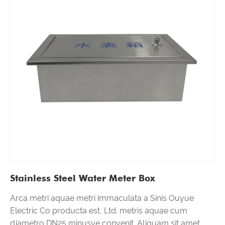
Stainless Steel Water Meter Box
Arca metri aquae metri immaculata a Sinis Ouyue
Electric Co producta est, Ltd. metris aquae cum
diametro DN25 minusve convenit. Aliquam sit amet