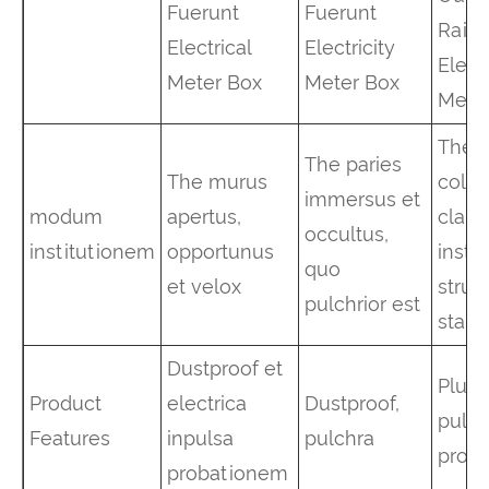
Fuerunt
Fuerunt
Rainp
Electrical
Electricity
Electr
Meter Box
Meter Box
Mete
The 
The paries
The murus
colu
immersus et
modum
apertus,
clare
occultus,
institutionem
opportunus
instal
quo
et velox
struc
pulchrior est
stabil
Dustproof et
Pluvi
Product
electrica
Dustproof,
pulvi
Features
inpulsa
pulchra
prob
probationem