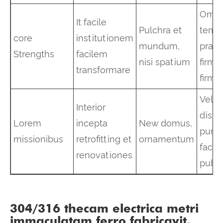
Omne
It facile
Pulchra et
temp
core
institutionem
mundum,
praes
Strengths
facilem
nisi spatium
firmu
transformare
firm
Velit
Interior
distri
Lorem
incepta
New domus,
punct
missionibus
retrofitting et
ornamentum
facili
renovationes
publi
304/316 thecam electrica metri
immaculatam ferro fabricavit.