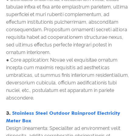
tabulae infixa et fixa ante emplastrum parietem, ultima
superficiei et muri rubenti complementum, ad
effectum institutionis pulcherrimam, absconditam
consequendam. Propositum ornamenti secreti altiora
requisita habet ad cooperationem structurae nexus,
sed ultimus effectus perfecte integrari potest in
ornatum interiorem.
● Core application: Novae vel exquisitae ornatum
incepta cum maximis requisitis ad aestheticas
umbraticas, ut summus finis interiorum residentialium,
deversorium cubicula, officium aedificationis tubi
nuclei, etc., postulatum est apparatum in pariete
abscondere.
3.
Stainless Steel Outdoor Rainproof Electricity
Meter Box
Design lineamenta: Specialiter ad environment velit
disposita, addita corroboratio obsignationis et