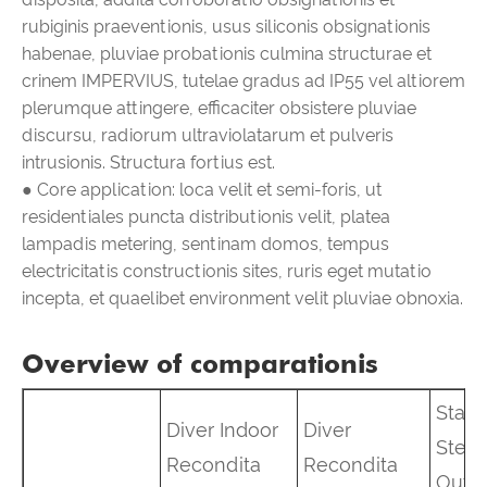
rubiginis praeventionis, usus siliconis obsignationis
habenae, pluviae probationis culmina structurae et
crinem IMPERVIUS, tutelae gradus ad IP55 vel altiorem
plerumque attingere, efficaciter obsistere pluviae
discursu, radiorum ultraviolatarum et pulveris
intrusionis. Structura fortius est.
● Core application: loca velit et semi-foris, ut
residentiales puncta distributionis velit, platea
lampadis metering, sentinam domos, tempus
electricitatis constructionis sites, ruris eget mutatio
incepta, et quaelibet environment velit pluviae obnoxia.
Overview of comparationis
Stain
Diver Indoor
Diver
Steel
Recondita
Recondita
Outd