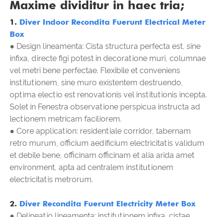
Maxime dividitur in haec tria;
1.
Diver Indoor Recondita Fuerunt Electrical Meter
Box
● Design lineamenta: Cista structura perfecta est, sine
infixa, directe figi potest in decoratione muri, columnae
vel metri bene perfectae. Flexibile et conveniens
institutionem, sine muro existentem destruendo,
optima electio est renovationis vel institutionis incepta.
Solet in Fenestra observatione perspicua instructa ad
lectionem metricam faciliorem.
● Core application: residentiale corridor, tabernam
retro murum, officium aedificium electricitatis validum
et debile bene, officinam officinam et alia arida amet
environment, apta ad centralem institutionem
electricitatis metrorum.
2.
Diver Recondita Fuerunt Electricity Meter Box
● Delineatio lineamenta: institutionem infixa, cistae