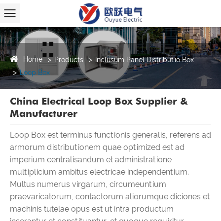
Home
Products
Inclusum Panel Distributio Box
Loop Box
China Electrical Loop Box Supplier &
Manufacturer
Loop Box est terminus functionis generalis, referens ad
armorum distributionem quae optimized est ad
imperium centralisandum et administratione
multiplicium ambitus electricae independentium.
Multus numerus virgarum, circumeuntium
praevaricatorum, contactorum aliorumque diciones et
machinis tutelae opus est ut intra productum