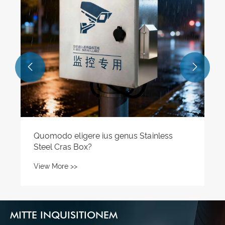
inceptis struentibus praebens.


MITTE INQUISITIONEM