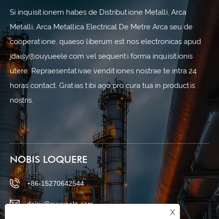
Si inquisitionem habes de Distributione Metalli, Arca
Metalli, Arca Metallica Electrical De Metre Arca seu de
cooperatione, quaeso liberum est nos electronicas apud
jdaisy@ouyueele.com vel sequenti forma inquisitionis
utere. Repraesentativae venditiones nostrae te intra 24
horas contact. Gratias tibi ago pro cura tua in productis
nostris.
NOBIS LOQUERE
+86-15270642544
daisy@ouyueele.com
X