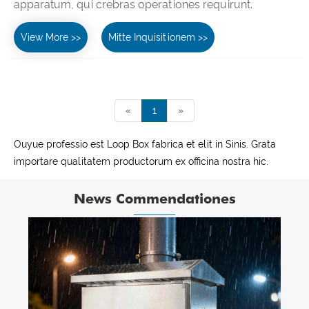
apparatum, qui crebras operationes requirunt.
View More >>
Mitte Inquisitionem >>
«
1
»
Ouyue professio est Loop Box fabrica et elit in Sinis. Grata
importare qualitatem productorum ex officina nostra hic.
News Commendationes
Ouyue electricae ferro immaculatae
distributionis capsulae in mole Israeli
vectae sunt: ​​ex officina ad Ningbo Portum,
View More >>
validum subsidium in transmarinis