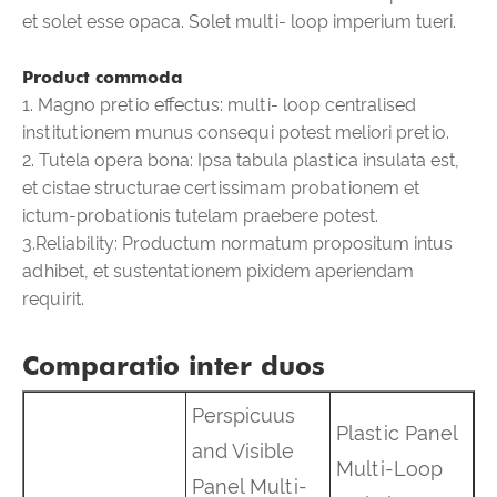
et solet esse opaca. Solet multi- loop imperium tueri.
Product commoda
1. Magno pretio effectus: multi- loop centralised
institutionem munus consequi potest meliori pretio.
2. Tutela opera bona: Ipsa tabula plastica insulata est,
et cistae structurae certissimam probationem et
ictum-probationis tutelam praebere potest.
3.Reliability: Productum normatum propositum intus
adhibet, et sustentationem pixidem aperiendam
requirit.
Comparatio inter duos
Perspicuus
Plastic Panel
and Visible
Multi-Loop
Panel Multi-