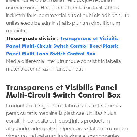
inserantur et constituantur, et quoque requiritur
normae wiring. Hoc productum late in facilitatibus
industrialibus, commercialibus et publicis adhibitis, ubi
unitas electrica administratio plurium circuitionum
requiritur.
Three-gradu divisio
：
Transparens et Visibilis
Panel Multi-Circuit Switch Control Box
et
Plastic
Panel Multi-Loop Switch Control Box
Media differentia inter utrumque consistit in tabella
materia et emphasi in functionibus.
Transparens et Visibilis Panel
Multi-Circuit Switch Control Box
Productum design: Prima tabula facta est summus
perspicuitatis machinalis plasticae. Utilitas huius
consilii in eo posita est, quod intus productum
aliquando videri potest. Operatores statum in omnium
virgarum, indicatarum lucis signa et componentes