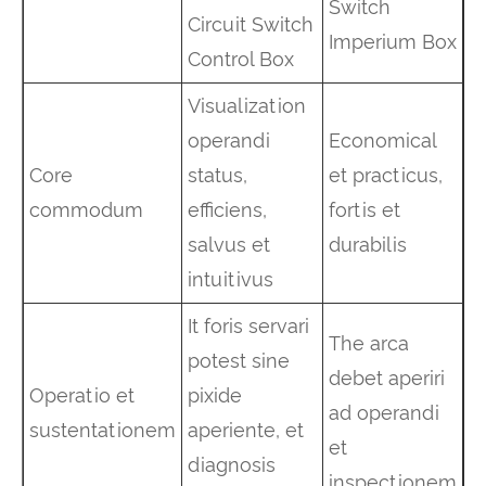
Switch
Circuit Switch
Imperium Box
Control Box
Visualization
operandi
Economical
Core
status,
et practicus,
commodum
efficiens,
fortis et
salvus et
durabilis
intuitivus
It foris servari
The arca
potest sine
debet aperiri
Operatio et
pixide
ad operandi
sustentationem
aperiente, et
et
diagnosis
inspectionem