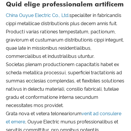
Quid elige professionalem artificem
China Ouyue Electric Co., Ltd.
specialiter in fabricandis
cippi metallicae distributionis plus decem annis fuit.
Producti varias rationes tempestatum, pactionum,
graviorum et custumarum distributionis cippi integunt,
quae late in missionibus residentialibus,
commercialibus et industrialibus utuntur.
Societas plenam productionem capacitatis habet ex
scheda metallica processui, superficiei tractationis ad
summas ecclesias complendas, et flexibiles solutiones
nativus in delectu materiali, consilio fabricali, tutelae
gradu et conformatione interna secundum
necessitates mos providet.
Grata nova et vetera teloneariorum
venit ad consulere
et emere
, Ouyue Electric munus professionalibus et
servitiis committitur, pro omnibus potentiis