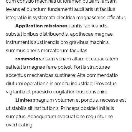
cum consilio machinali ut foramen pulsans, ansam
levans et punctum fundamenti auxiliaris ut facilius
integratio in systemata electrica magnascales efficiatur.
Application missiones
plantis fabricandis,
substationibus distribuendis, apothecae magnae,
instrumentis sustinendis pro gravibus machinis,
summus oneris mercatorum facultas
commoda:
ansam venam altam et capacitatem
satietatis magnae ferre potest; Fortis structurae
accentus mechanicas sustinere; Alta commendatio
diuturni operationis in ambitu industriae; Provectus
vigilantia et praesidio cogitationibus convenire
Limites:
magnum volumen et pondus, necesse est
ut stabilis sit institutionis; Princeps obsideri initialis
sumptus; Adaequatum evacuatione requiritur ne
overheating