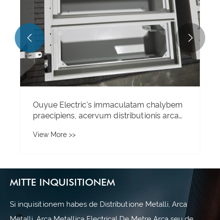


Ouyue Electric's immaculatam chalybem
praecipiens, acervum distributionis arca
mittitur in Arabia Saudiana: duplex iacuit
View More >>
scissurae structurae aptae ad altum
temperaturis velit
MITTE INQUISITIONEM
Si inquisitionem habes de Distributione Metalli, Arca
Metalli, Arca Metallica Electrical De Metre Arca seu de