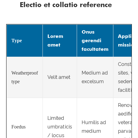
Electio et collatio reference
Onus
Lorem
Applica
gerendi
Type
amet
mission
facultatem
Construc
Medium ad
sites, vel
Weatherproof
Velit amet
excelsum
sedendi,
type
facilities
Renovati
aedificia
Limited
Humilis ad
vetera,
umbraticis
Foedus
medium
parvae
/ locus