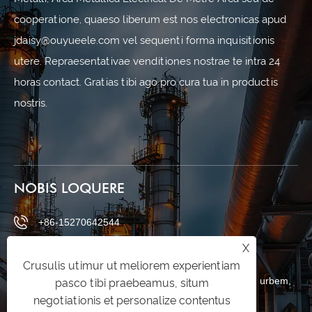
cooperatione, quaeso liberum est nos electronicas apud
jdaisy@ouyueele.com vel sequenti forma inquisitionis
utere. Repraesentativae venditiones nostrae te intra 24
horas contact. Gratias tibi ago pro cura tua in productis
nostris.
NOBIS LOQUERE
+86-15270642544
X
daisy@ouyueele.com
Crusulis utimur ut meliorem experientiam
No. DCXX, Chezhan via, Liushi oppidum, Yueqing urbem,
pasco tibi praebeamus, situm
negotiationis et personalize contentus
Wenzhou urbem, Zhejiang provinciae, Sinarum