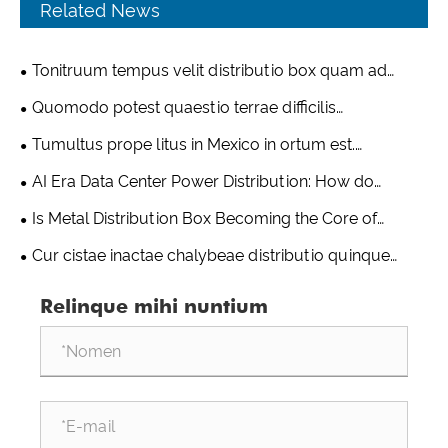
Related News
Tonitruum tempus velit distributio box quam ad
fulgurationem tutelam? Analysis in consilio de vecte
Quomodo potest quaestio terrae difficilis
aeris fundati et fluctui tutelae cistae chalybis
occupationis urbanorum stragem emissam solvi?
Tumultus prope litus in Mexico in ortum est.
immaculatae distributionis
Murus conscendit immaculatam ferro distributionem
Quomodo Sinenses intemeratae ferri distributio
AI Era Data Center Power Distribution: How do
arca archa off terram installed ad liberandum spatium
scriniorum capiunt fenestram auream capacitatis in
Stainless Steel Power Distribution Cabinets Meet the
terrae
Is Metal Distribution Box Becoming the Core of
America Septentrionali transferendi?
Power Supple Requirements of Super-larg-scale
Modern Electrical Infrastructure?
Cur cistae inactae chalybeae distributio quinque
computer Room?
annos longiores quam ferreae loculi in altum
Relinque mihi nuntium
temperaturae et altae humiditatis ambitus strues in
Asia Meridiana incurrentes?