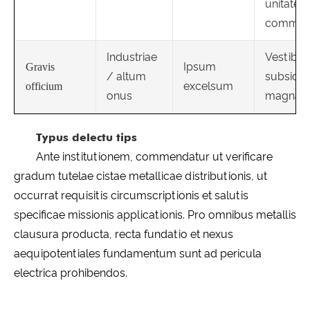
unitates
commerc
Industriae
Vestibu
Ipsum
Gravis
/ altum
subsidia
excelsum
officium
onus
magna
Typus delectu tips
Ante institutionem, commendatur ut verificare
gradum tutelae cistae metallicae distributionis, ut
occurrat requisitis circumscriptionis et salutis
specificae missionis applicationis. Pro omnibus metallis
clausura producta, recta fundatio et nexus
aequipotentiales fundamentum sunt ad pericula
electrica prohibendos.